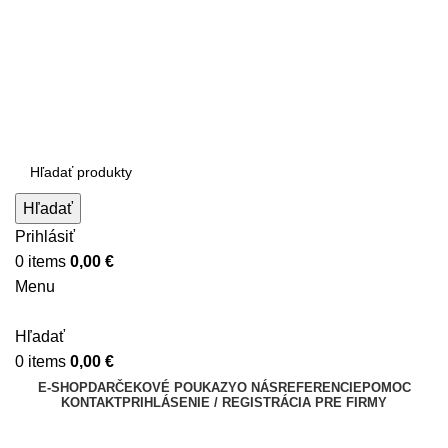
Ako správne zabaliť nože?
Zavolajte nám:
+421 948 528 526
Napíšte nám:
info@brusime.sk
Hľadať
Prihlásiť
0
items
0,00
€
Menu
Hľadať
0
items
0,00
€
E-SHOP
DARČEKOVÉ POUKAZY
O NÁS
REFERENCIE
POMOC
KONTAKT
PRIHLÁSENIE / REGISTRÁCIA PRE FIRMY
ISLER POLICUT