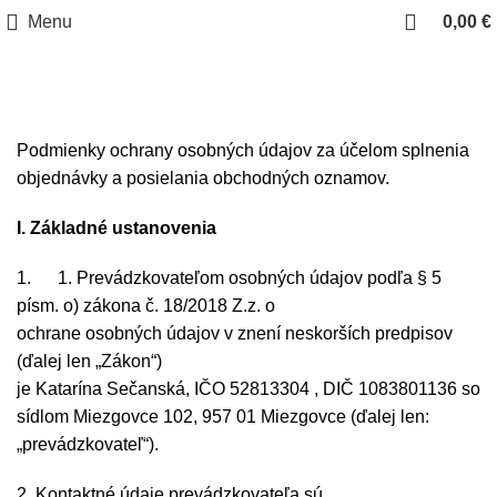
Zásady ochrany osobných
Menu
0,00
€
údajov
Home
Zásady ochrany osobných údajov
Podmienky ochrany osobných údajov za účelom splnenia
objednávky a posielania obchodných oznamov.
I. Základné ustanovenia
1. 1. Prevádzkovateľom osobných údajov podľa § 5
písm. o) zákona č. 18/2018 Z.z. o
ochrane osobných údajov v znení neskorších predpisov
(ďalej len „Zákon“)
je Katarína Sečanská, IČO 52813304 , DIČ 1083801136 so
sídlom Miezgovce 102, 957 01 Miezgovce (ďalej len:
„prevádzkovateľ“).
2. Kontaktné údaje prevádzkovateľa sú