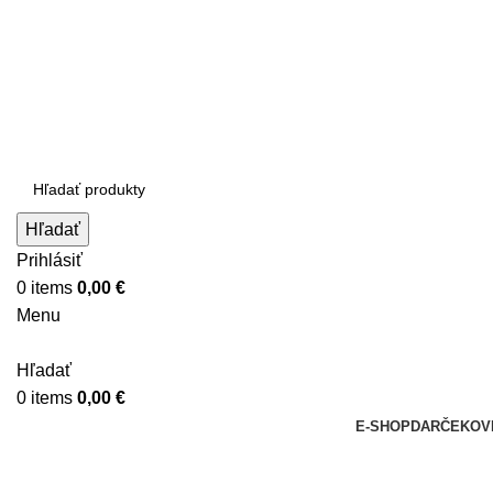
Ako správne zabaliť nože?
Zavolajte nám:
+421 948 528 526
Napíšte nám:
info@brusime.sk
Hľadať
Prihlásiť
0
items
0,00
€
Menu
Hľadať
0
items
0,00
€
E-SHOP
DARČEKOV
9,5