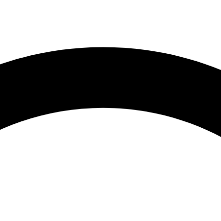
 oblasti, aby sme zabezpečili, že vaše nástroje budú vždy v na
kvalitnú ostrosť, ktorú si zaslúžia.