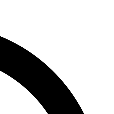
jlepšom stave. Obráťte sa na nás a dajte svojim nástrojom