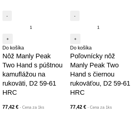
Do košíka
Do košíka
Nôž Manly Peak
Poľovnícky nôž
Two Hand s púštnou
Manly Peak Two
kamuflážou na
Hand s čiernou
rukoväti, D2 59-61
rukoväťou, D2 59-61
HRC
HRC
77,42
€
77,42
€
- Cena za 1ks
- Cena za 1ks