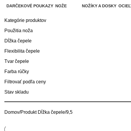
DARČEKOVÉ POUKAZY
NOŽE
NOŽÍKY A DOSKY
OCIEĽ
3 Produktov
266 Produkty
42 Produkty
68 Pro
Kategórie produktov
Použitia noža
Dĺžka čepele
Flexibilita čepele
Tvar čepele
Farba rúčky
Filtrovať podľa ceny
Stav skladu
Domov
Produkt Dĺžka čepele
9,5