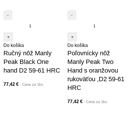
Do košíka
Do košíka
Ručný nôž Manly
Poľovnícky nôž
Peak Black One
Manly Peak Two
hand D2 59-61 HRC
Hand s oranžovou
rukoväťou ,D2 59-61
77,42
€
- Cena za 1ks
HRC
77,42
€
- Cena za 1ks