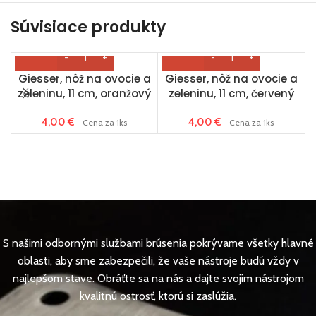
Súvisiace produkty
Giesser, nôž na ovocie a
Giesser, nôž na ovocie a
zeleninu, 11 cm, oranžový
zeleninu, 11 cm, červený
4,00
€
4,00
€
- Cena za 1ks
- Cena za 1ks
S našimi odbornými službami brúsenia pokrývame všetky hlavné
oblasti, aby sme zabezpečili, že vaše nástroje budú vždy v
najlepšom stave. Obráťte sa na nás a dajte svojim nástrojom
kvalitnú ostrosť, ktorú si zaslúžia.