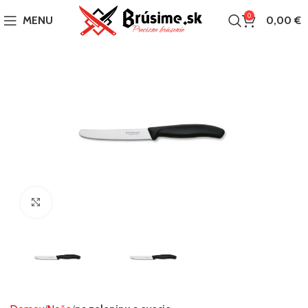
0
MENU
0,00
€
Click to enlarge