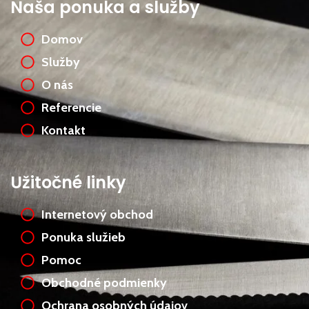
Naša ponuka a služby
Domov
Služby
O nás
Referencie
Kontakt
Užitočné linky
Internetový obchod
Ponuka služieb
Pomoc
Obchodné podmienky
Ochrana osobných údajov