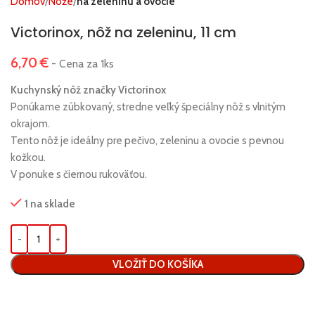
Domov
Nože
na zeleninu a ovocie
Victorinox, nôž na zeleninu, 11 cm
6,70
€
- Cena za 1ks
Kuchynský nôž značky Victorinox
Ponúkame zúbkovaný, stredne veľký špeciálny nôž s vlnitým
okrajom.
Tento nôž je ideálny pre pečivo, zeleninu a ovocie s pevnou
kožkou.
V ponuke s čiernou rukoväťou.
1 na sklade
VLOŽIŤ DO KOŠÍKA