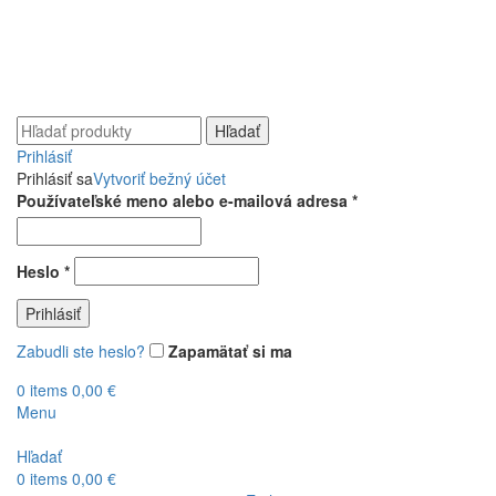
Ako správne zabaliť nože?
Zavolajte nám:
+421 948 528 526
Napíšte nám:
info@brusime.sk
Hľadať
Prihlásiť
Prihlásiť sa
Vytvoriť bežný účet
Povinné
Používateľské meno alebo e-mailová adresa
*
Povinné
Heslo
*
Prihlásiť
Zabudli ste heslo?
Zapamätať si ma
0
items
0,00
€
Menu
Hľadať
0
items
0,00
€