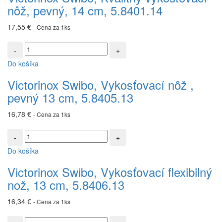
nôž, pevný, 14 cm, 5.8401.14
nôž,
pevný,
17,55
€
- Cena za 1ks
14
cm,
množstvo
5.8401.14
Victorinox
Do košíka
Swibo,
Vykosťovací
Victorinox Swibo, Vykosťovací nôž ,
nôž
pevný 13 cm, 5.8405.13
,
pevný
16,78
€
- Cena za 1ks
13
cm,
množstvo
5.8405.13
Victorinox
Do košíka
Swibo,
Vykosťovací
Victorinox Swibo, Vykosťovací flexibilný
flexibilný
nož, 13 cm, 5.8406.13
nož,
13
16,34
€
- Cena za 1ks
cm,
5.8406.13
množstvo