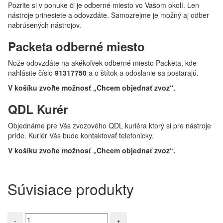
Pozrite si v ponuke či je odberné miesto vo Vašom okolí. Len
nástroje prinesiete a odovzdáte. Samozrejme je možný aj odber
nabrúsených nástrojov.
Packeta odberné miesto
Nože odovzdáte na akékoľvek odberné miesto Packeta, kde
nahlásite číslo
91317750
a o štítok a odoslanie sa postarajú.
V košíku zvoľte možnosť „Chcem objednať zvoz“.
QDL Kurér
Objednáme pre Vás zvozového QDL kuriéra ktorý si pre nástroje
príde. Kuriér Vás bude kontaktovať telefonicky.
V košíku zvoľte možnosť „Chcem objednať zvoz“.
Súvisiace produkty
množstvo