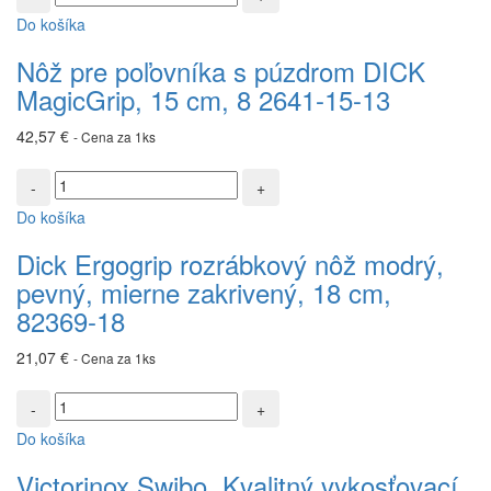
Nôž
Do košíka
pre
poľovníka
Nôž pre poľovníka s púzdrom DICK
s
MagicGrip, 15 cm, 8 2641-15-13
púzdrom
DICK
42,57
€
- Cena za 1ks
MagicGrip,
15
množstvo
cm,
Dick
8
Do košíka
Ergogrip
2641-
rozrábkový
15-
Dick Ergogrip rozrábkový nôž modrý,
nôž
13
pevný, mierne zakrivený, 18 cm,
modrý,
pevný,
82369-18
mierne
zakrivený,
21,07
€
- Cena za 1ks
18
cm,
množstvo
82369-
Victorinox
Do košíka
18
Swibo,
Kvalitný
Victorinox Swibo, Kvalitný vykosťovací
vykosťovací