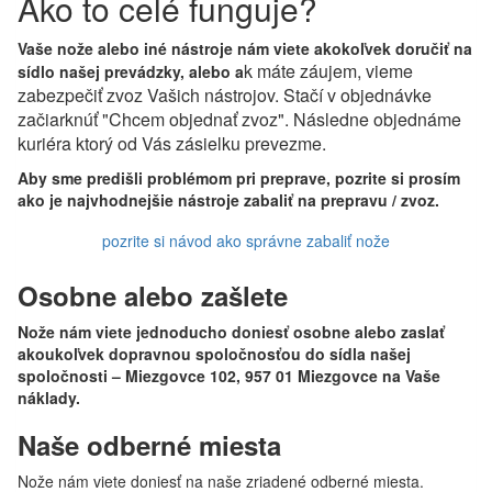
Ako to celé funguje?
Vaše nože alebo iné nástroje nám viete akokoľvek doručiť na
k máte záujem, vieme
sídlo našej prevádzky, alebo a
zabezpečiť zvoz Vašich nástrojov. Stačí v objednávke
začiarknúť "Chcem objednať zvoz". Následne objednáme
kuriéra ktorý od Vás zásielku prevezme.
Aby sme predišli problémom pri preprave, pozrite si prosím
ako je najvhodnejšie nástroje zabaliť na prepravu / zvoz.
pozrite si návod ako správne zabaliť nože
Osobne alebo zašlete
Nože nám viete jednoducho doniesť osobne alebo zaslať
akoukoľvek dopravnou spoločnosťou do sídla našej
spoločnosti – Miezgovce 102, 957 01 Miezgovce na Vaše
náklady.
Naše odberné miesta
Nože nám viete doniesť na naše zriadené odberné miesta.