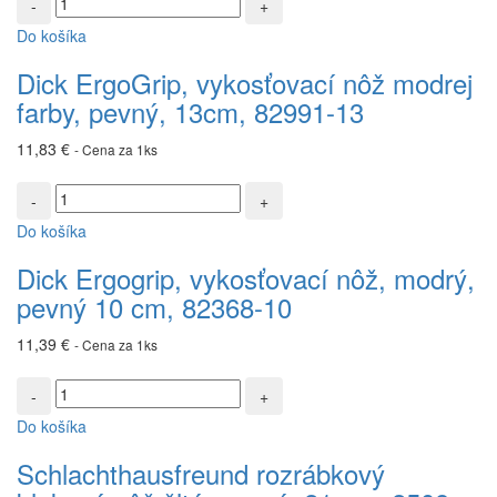
Dick
Do košíka
ErgoGrip,
vykosťovací
Dick ErgoGrip, vykosťovací nôž modrej
nôž
farby, pevný, 13cm, 82991-13
modrej
farby,
11,83
€
- Cena za 1ks
pevný,
13cm,
množstvo
82991-
Dick
13
Do košíka
Ergogrip,
vykosťovací
Dick Ergogrip, vykosťovací nôž, modrý,
nôž,
pevný 10 cm, 82368-10
modrý,
pevný
11,39
€
- Cena za 1ks
10
cm,
množstvo
82368-
Schlachthausfreund
10
Do košíka
rozrábkový
blokový
Schlachthausfreund rozrábkový
nôž