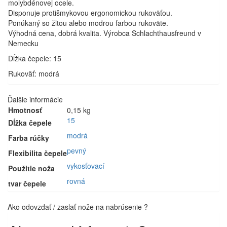
molybdénovej
ocele.
2504-
Disponuje
protišmykovou
ergonomickou
rukoväťou.
15
Ponúkaný so žltou alebo modrou farbou
rukoväte.
Výhodná cena, dobrá kvalita
. Výrobca Schlachthausfreund v
Nemecku
Dĺžka čepele: 15
Rukoväť: modrá
Ďalšie informácie
Hmotnosť
0,15 kg
15
Dĺžka čepele
modrá
Farba rúčky
pevný
Flexibilita čepele
vykosťovací
Použitie noža
rovná
tvar čepele
Ako odovzdať / zaslať nože na nabrúsenie ?