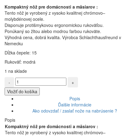
Kompaktný
nôž
pre
domácnosti a mäsiarov
:
Tento nôž je v
yrobený
z
vysoko
kvalitnej
chrómovo
–
molybdénovej
ocele.
Disponuje
protišmykovou
ergonomickou
rukoväťou.
Ponúkaný so žltou alebo modrou farbou
rukoväte.
Výhodná cena, dobrá kvalita
. Výrobca Schlachthausfreund v
Nemecku
Dĺžka čepele: 15
Rukoväť: modrá
1 na sklade
množstvo
Schlachthausfreund,
Vložiť do košíka
Vykosťovací
nôž
Popis
pevný
Ďalšie informácie
v
Ako odovzdať / zaslať nože na nabrúsenie ?
modrej
Popis
farbe
Kompaktný
nôž
pre
domácnosti a mäsiarov
:
15
Tento nôž je v
yrobený
z
vysoko
kvalitnej
chrómovo
–
cm,