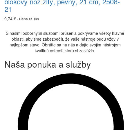
blokový nôž žltý, pevný, 21 cm, 2508-
žltý,
pevný,
21
21
cm,
9,74
€
- Cena za 1ks
2508-
21
S našimi odbornými službami brúsenia pokrývame všetky hlavné
oblasti, aby sme zabezpečili, že vaše nástroje budú vždy v
najlepšom stave. Obráťte sa na nás a dajte svojim nástrojom
kvalitnú ostrosť, ktorú si zaslúžia.
Naša ponuka a služby