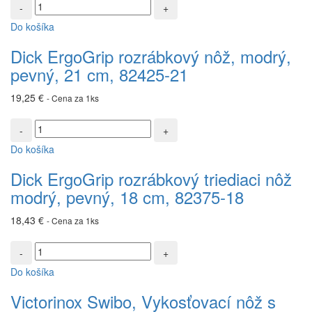
množstvo
Dick
Do košíka
ErgoGrip
rozrábkový
Dick ErgoGrip rozrábkový nôž, modrý,
nôž,
pevný, 21 cm, 82425-21
modrý,
pevný,
19,25
€
- Cena za 1ks
21
cm,
množstvo
82425-
Dick
21
Do košíka
ErgoGrip
rozrábkový
Dick ErgoGrip rozrábkový triediaci nôž
triediaci
modrý, pevný, 18 cm, 82375-18
nôž
modrý,
18,43
€
- Cena za 1ks
pevný,
18
množstvo
cm,
Victorinox
82375-
Do košíka
Swibo,
18
Vykosťovací
Victorinox Swibo, Vykosťovací nôž s
nôž