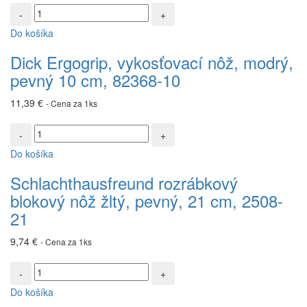
množstvo
cm
Dick
82259-
Do košíka
Ergogrip,
13
vykosťovací
Dick Ergogrip, vykosťovací nôž, modrý,
nôž,
pevný 10 cm, 82368-10
modrý,
pevný
11,39
€
- Cena za 1ks
10
cm,
množstvo
82368-
Schlachthausfreund
10
Do košíka
rozrábkový
blokový
Schlachthausfreund rozrábkový
nôž
blokový nôž žltý, pevný, 21 cm, 2508-
žltý,
pevný,
21
21
cm,
9,74
€
- Cena za 1ks
2508-
21
množstvo
Schlachthausfreund
Do košíka
rozrábkový