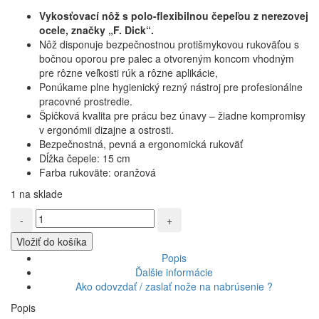
Vykosťovací nôž s polo-flexibilnou čepeľou z nerezovej
ocele, značky „F. Dick“.
Nôž disponuje bezpečnostnou protišmykovou rukoväťou s
bočnou oporou pre palec a otvoreným koncom vhodným
pre rôzne veľkosti rúk a rôzne aplikácie,
Ponúkame plne hygienický rezný nástroj pre profesionálne
pracovné prostredie.
Špičková kvalita pre prácu bez únavy – žiadne kompromisy
v ergonómii dizajne a ostrosti.
Bezpečnostná, pevná a ergonomická rukoväť
Dĺžka čepele: 15 cm
Farba rukoväte: oranžová
1 na sklade
množstvo
Dick
Vložiť do košíka
MasterGrip,
vykosťovací
Popis
nôž,
Ďalšie informácie
oranžový,
Ako odovzdať / zaslať nože na nabrúsenie ?
1/2
Popis
flexibilný,