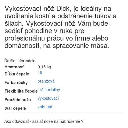
15
Vykosťovací nôž Dick, je ideálny na
cm,
uvoľnenie kostí a odstránenie tukov a
82882-
šliach. Vykosťovací nôž Vám bude
15
sedieť pohodlne v ruke pre
profesionálnu prácu vo firme alebo
domácnosti, na spracovanie mäsa.
Ďalšie informácie
Hmotnosť
0,15 kg
15
Dĺžka čepele
oranžová
Farba rúčky
1/2 flexibilný
Flexibilita čepele
vykosťovací
Použitie noža
zahnutá
tvar čepele
Ako odovzdať / zaslať nože na nabrúsenie ?