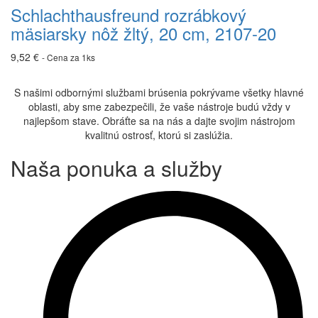
mäsiarsky
Schlachthausfreund rozrábkový
nôž
mäsiarsky nôž žltý, 20 cm, 2107-20
žltý,
20
9,52
€
- Cena za 1ks
cm,
2107-
20
S našimi odbornými službami brúsenia pokrývame všetky hlavné
oblasti, aby sme zabezpečili, že vaše nástroje budú vždy v
najlepšom stave. Obráťte sa na nás a dajte svojim nástrojom
kvalitnú ostrosť, ktorú si zaslúžia.
Naša ponuka a služby