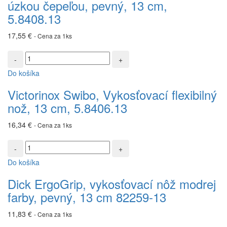
úzkou čepeľou, pevný, 13 cm,
s
úzkou
5.8408.13
čepeľou,
pevný,
17,55
€
- Cena za 1ks
13
cm,
množstvo
5.8408.13
Victorinox
Do košíka
Swibo,
Vykosťovací
Victorinox Swibo, Vykosťovací flexibilný
flexibilný
nož, 13 cm, 5.8406.13
nož,
13
16,34
€
- Cena za 1ks
cm,
5.8406.13
množstvo
Dick
Do košíka
ErgoGrip,
vykosťovací
Dick ErgoGrip, vykosťovací nôž modrej
nôž
farby, pevný, 13 cm 82259-13
modrej
farby,
11,83
€
- Cena za 1ks
pevný,
13