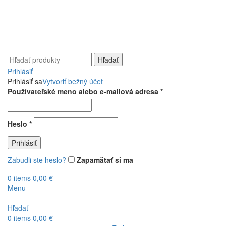
Ako správne zabaliť nože?
Zavolajte nám:
+421 948 528 526
Napíšte nám:
info@brusime.sk
Hľadať
Prihlásiť
Prihlásiť sa
Vytvoriť bežný účet
Povinné
Používateľské meno alebo e-mailová adresa
*
Povinné
Heslo
*
Prihlásiť
Zabudli ste heslo?
Zapamätať si ma
0
items
0,00
€
Menu
Hľadať
0
items
0,00
€